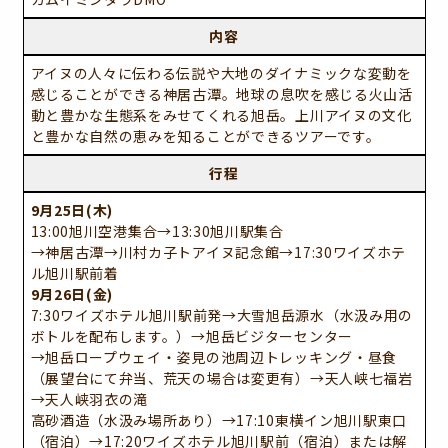
内容
アイヌの人々に伝わる伝説や大地のダイナミックな変動を
感じることができる神居古潭。地球の息吹を感じる火山活
動と豊かな生態系をみせてくれる旭岳。上川アイヌの文化
と豊かな自然の恵みを知ることができるツアーです。
行程
9月25日(木)
13:00旭川空港集合→13:30旭川駅集合
→神居古潭→川村カ子トアイヌ記念館→17:30ワイズホテ
ル旭川駅前着
9月26日(金)
7:30ワイズホテル旭川駅前発→大雪旭岳源水（水汲み用の
ボトルを配布します。）→旭岳ビジターセンター
→旭岳ロープウェイ・姿見の池周辺トレッキング・昼食
（展望台にて弁当、荒天の場合は変更有）→天人峡七福岩
→天人峡羽衣の滝
高砂酒造（水汲み場所あり）→17:10東横イン旭川駅東口
（宿泊）→17:20ワイズホテル旭川駅前（宿泊）または解