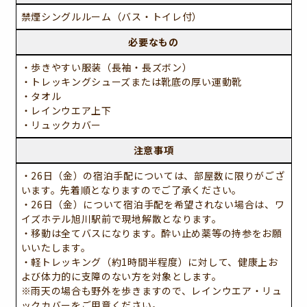
禁煙シングルルーム（バス・トイレ付）
必要なもの
・歩きやすい服装（長袖・長ズボン）
・トレッキングシューズまたは靴底の厚い運動靴
・タオル
・レインウエア上下
・リュックカバー
注意事項
・26日（金）の宿泊手配については、部屋数に限りがござ
います。先着順となりますのでご了承ください。
・26日（金）について宿泊手配を希望されない場合は、ワ
イズホテル旭川駅前で現地解散となります。
・移動は全てバスになります。酔い止め薬等の持参をお願
いいたします。
・軽トレッキング（約1時間半程度）に対して、健康上お
よび体力的に支障のない方を対象とします。
※雨天の場合も野外を歩きますので、レインウエア・リュ
ックカバーをご用意ください。