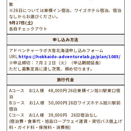
散
※26日については東横イン宿泊、ワイズホテル宿泊、宿泊
なしからお選びください。
9月27日(土)
各自チェックアウト
申し込み方法
アドベンチャーラボ大雪北海道申し込みフォーム
URL:
https://hokkaido-adventurelab.jp/plan/1085/
※申込締切：７月２２日（火）（申込期間延長）
ただし募集定員に達し次第、締め切ります。
旅行代金
Aコース お1人様 48,000円 26日東横イン旭川駅東口宿
泊
Bコース お1人様 50,000円 26日ワイズホテル旭川駅前
宿泊
Cコース お1人様 39,000円 26日宿泊なし
(宿泊費・食事代・旭岳ロープウェイ運賃・貸切バス借上げ
料・ガイド料・保険料・消費税)