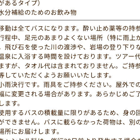
があるタイプ）
水分補給のためのお飲み物
移動は全てバスになります。酔い止め薬等の持
行程中、足元のあまりよくない場所（特に雨上
。飛び石を使った川の渡渉や、岩場の登り下り
温泉に入浴する時間を設けております。ツアー
ますが、タオル代は含まれておりません。ご持
等していただくようお願いいたします。
小雨決行です。雨具をご持参ください。屋外で
幅に変更される場合があります。あらかじめご
します。
使用するバスの積載量に限りがあるため、身の
ができません。バスに載らなかった荷物は、別
場所にお届けします。