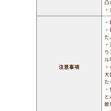
凸
・
・
・
た
・
り
ル
注意事項
・
大
た
・
と
散