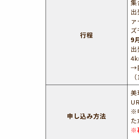
集
出
ァ
ズ
行程
9
出
4
→
（
美
UR
※
申し込み方法
た
※