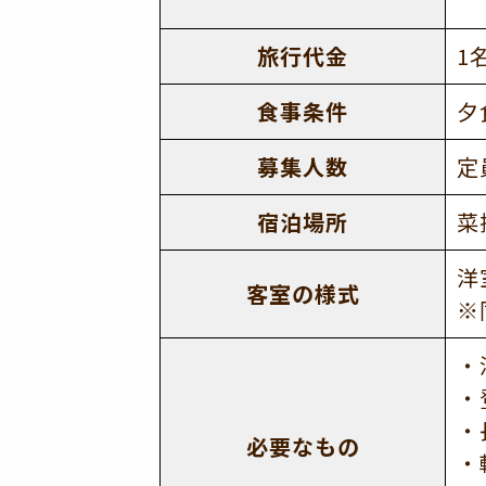
旅行代金
1
食事条件
夕
募集人数
定
宿泊場所
菜
洋
客室の様式
※
・
・
・
必要なもの
・