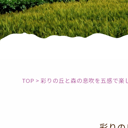
TOP
>
彩りの丘と森の息吹を五感で楽
彩りの