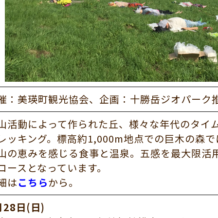
催：美瑛町観光協会、企画：十勝岳ジオパーク
山活動によって作られた丘、様々な年代のタイ
レッキング。標高約1,000m地点での巨木の森
山の恵みを感じる食事と温泉。五感を最大限活
コースとなっています。
細は
こちら
から。
月28日(日)