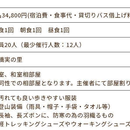
名34,800円(宿泊費・食事代・貸切りバス借上
食1回 朝食1回 昼食1回
員20人（最少催行人数：12人）
摘実の里
室、和室相部屋
同性での相部屋となります。主催者にて部屋割
汚れても良い歩きやすい服装
登山装備（雨具・帽子・手袋・タオル等）
長袖、長ズボンに、防寒の為の羽織るもの
軽トレッキングシューズやウォーキングシュー