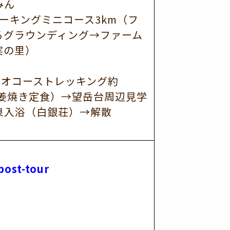
みん
ォーキングミニコース3km（フ
るグラウンディング→ファーム
実の里）
ジオコーストレッキング約
生姜焼き定食）→望岳台周辺見学
泉入浴（白銀荘）→解散
post-tour