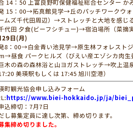
合 14：50 上富良野町保健福祉総合センター か
発 15：00→拓真館見学→丘のパッチワークウ
ームズ千代田周辺）→ストレッチと大地を感じ
千代田 夕食(ビーフシチュー)→宿泊場所（菜摘
月29日(月)
発8：00→白金青い池見学→原生林フォレスト
km→昼食 パークヒルズ（びえい産エゾシカ肉
巨木の森の森林浴と山ヨガストレッチ→吹上温
17:20 美瑛駅もしくは 17:45 旭川空港）
瑛町観光協会申し込みフォーム
L:
https://www.biei-hokkaido.jp/ja/biei_
申込締切：7月7日
だし募集定員に達し次第、締め切ります。
募集締め切りました。